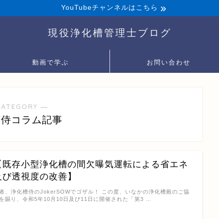
YouTubeチャンネルはこちら
現役浄化槽管理士ブログ
動画で学ぶ
お問い合わせ
CATEGORY ―
槽侍コラム記事
【既存小型浄化槽の間欠曝気運転による省エネ
及び透視度の改善】
者、浄化槽侍のJokerSOWでゴザル！ この度、いなかの浄化槽殿のご協
を賜り、令和5年10月10日及び11日に開催された「第3 …