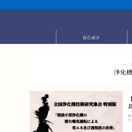
自己紹介
― 
浄化
拙
力