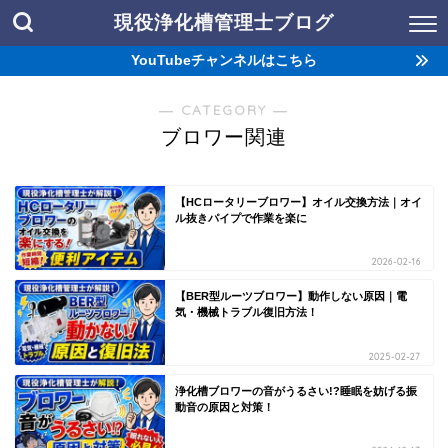
現役浄化槽管理士ブログ
YouTubeチャンネルはこちら
― CATEGORY ―
ブロワー関連
【HCロータリーブロワー】オイル交換方法｜オイ
ル抜きパイプで作業を楽に
2026-02-16
【BER型ルーツブロワー】動作しない原因｜電
気・機械トラブル復旧方法！
2025-02-27
浄化槽ブロワーの音がうるさい!?睡眠を妨げる振
動音の原因と対策！