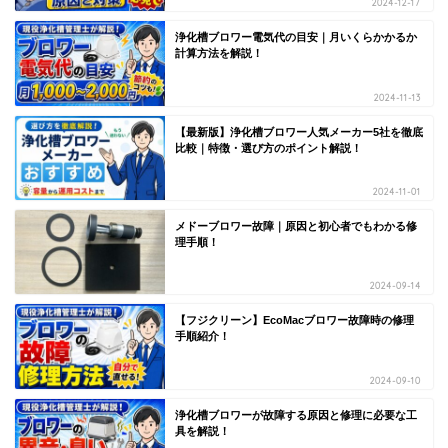
2024-12-17
浄化槽ブロワー電気代の目安｜月いくらかかるか
計算方法を解説！
2024-11-13
【最新版】浄化槽ブロワー人気メーカー5社を徹底
比較｜特徴・選び方のポイント解説！
2024-11-01
メドーブロワー故障｜原因と初心者でもわかる修
理手順！
2024-09-14
【フジクリーン】EcoMacブロワー故障時の修理
手順紹介！
2024-09-10
浄化槽ブロワーが故障する原因と修理に必要な工
具を解説！