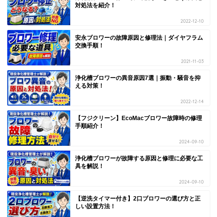
対処法を紹介！
2022-12-10
安永ブロワーの故障原因と修理法｜ダイヤフラム
交換手順！
2021-11-03
浄化槽ブロワーの異音原因7選｜振動・騒音を抑
える対策！
2022-12-14
【フジクリーン】EcoMacブロワー故障時の修理
手順紹介！
2024-09-10
浄化槽ブロワーが故障する原因と修理に必要な工
具を解説！
2024-09-10
【逆洗タイマー付き】2口ブロワーの選び方と正
しい設置方法！