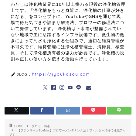
わたしは浄化槽業界に10年以上携わる現役の浄化槽管理
士です。「浄化槽をもっと身近に、浄化槽の仕事が好き
になる」をコンセプトに、YouTubeやSNSを通じて現
場で得た気づきや詰まり解消法、ブロワーの修理法につ
いて発信しています。 浄化槽は下水道が整備されてい
ない地域で主に活躍するインフラ設備です。微生物の働
きによって汚水を浄化する仕組みで、適切な維持管理が
不可欠です。維持管理には浄化槽管理士、清掃員、検査
員、そして浄化槽所有者の協力が必要です。浄化槽の役
割や正しい使い方を伝える活動を行っています。
https://jyoukasou.com
BLOG：
HOME
ブロワー関連
【フジクリーンEcoMac】ブロワーメンテナンス法｜フィルター清掃で性能アッ
プ！