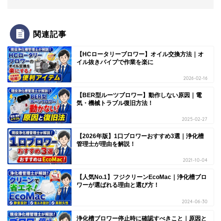
関連記事
【HCロータリーブロワー】オイル交換方法｜オ
イル抜きパイプで作業を楽に
2026-02-16
【BER型ルーツブロワー】動作しない原因｜電
気・機械トラブル復旧方法！
2025-02-27
【2026年版】1口ブロワーおすすめ3選｜浄化槽
管理士が理由を解説！
2021-10-04
【人気No.1】フジクリーンEcoMac｜浄化槽ブロ
ワーが選ばれる理由と選び方！
2024-06-30
浄化槽ブロワー停止時に確認すべきこと｜原因と