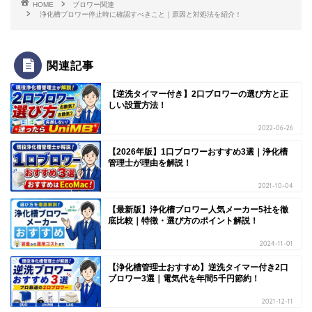
HOME
ブロワー関連
浄化槽ブロワー停止時に確認すべきこと｜原因と対処法を紹介！
関連記事
【逆洗タイマー付き】2口ブロワーの選び方と正
しい設置方法！
2022-06-26
【2026年版】1口ブロワーおすすめ3選｜浄化槽
管理士が理由を解説！
2021-10-04
【最新版】浄化槽ブロワー人気メーカー5社を徹
底比較｜特徴・選び方のポイント解説！
2024-11-01
【浄化槽管理士おすすめ】逆洗タイマー付き2口
ブロワー3選｜電気代を年間5千円節約！
2021-12-11