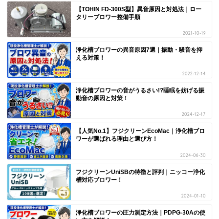
【TOHIN FD-300S型】異音原因と対処法｜ロー
タリーブロワー整備手順
2021-10-19
浄化槽ブロワーの異音原因7選｜振動・騒音を抑
える対策！
2022-12-14
浄化槽ブロワーの音がうるさい!?睡眠を妨げる振
動音の原因と対策！
2024-12-17
【人気No.1】フジクリーンEcoMac｜浄化槽ブロ
ワーが選ばれる理由と選び方！
2024-06-30
フジクリーンUniSBの特徴と評判｜ニッコー浄化
槽対応ブロワー！
2024-01-10
浄化槽ブロワーの圧力測定方法｜PDPG-30Aの使