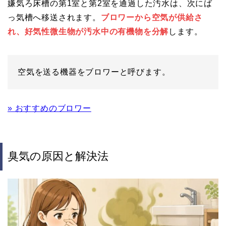
嫌気ろ床槽の第1室と第2室を通過した汚水は、次にば
っ気槽へ移送されます。
ブロワーから空気が供給さ
れ、好気性微生物が汚水中の有機物を分解
します。
空気を送る機器をブロワーと呼びます。
» おすすめのブロワー
臭気の原因と解決法