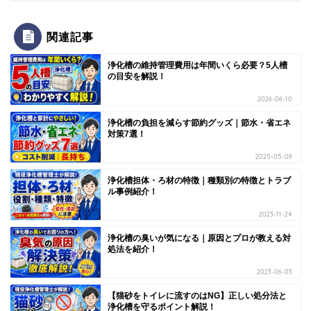
関連記事
浄化槽の維持管理費用は年間いくら必要？5人槽
の目安を解説！
2026-06-10
浄化槽の負担を減らす節約グッズ｜節水・省エネ
対策7選！
2025-05-09
浄化槽担体・ろ材の特徴｜種類別の特徴とトラブ
ル事例紹介！
2023-11-24
浄化槽の臭いが気になる｜原因とプロが教える対
処法を紹介！
2023-06-03
【猫砂をトイレに流すのはNG】正しい処分法と
浄化槽を守るポイント解説！