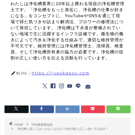
わたしは浄化槽業界に10年以上携わる現役の浄化槽管理
士です。「浄化槽をもっと身近に、浄化槽の仕事が好き
になる」をコンセプトに、YouTubeやSNSを通じて現
場で得た気づきや詰まり解消法、ブロワーの修理法につ
いて発信しています。 浄化槽は下水道が整備されてい
ない地域で主に活躍するインフラ設備です。微生物の働
きによって汚水を浄化する仕組みで、適切な維持管理が
不可欠です。維持管理には浄化槽管理士、清掃員、検査
員、そして浄化槽所有者の協力が必要です。浄化槽の役
割や正しい使い方を伝える活動を行っています。
https://jyoukasou.com
BLOG：
HOME
浄化槽基礎知識
浄化槽に流してはいけないものは？NG行動と正しい使い方を紹介！