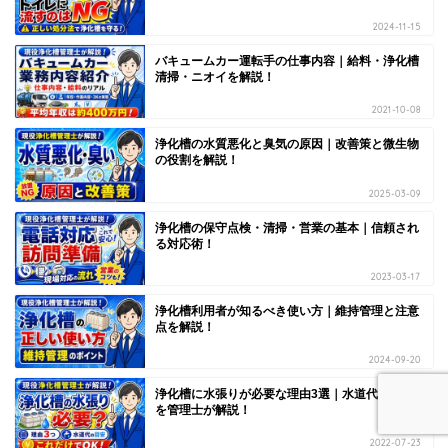
2024-11-15
バキュームカー運転手の仕事内容｜給料・浄化槽
清掃・ニオイを解説！
2021-10-08
浄化槽の水質悪化と臭気の原因｜改善策と微生物
の役割を解説！
2025-03-09
浄化槽の保守点検・清掃・営業の基本｜信頼され
る対応術！
2023-03-17
浄化槽利用者が知るべき使い方｜維持管理と注意
点を解説！
2024-09-20
浄化槽に水張りが必要な理由3選｜水道代の目安
を管理士が解説！
2022-07-23